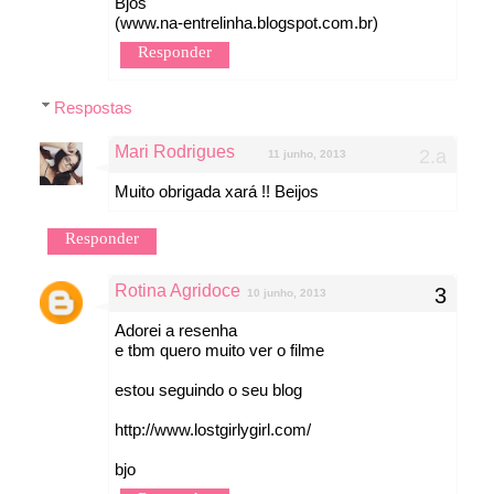
Bjos
(www.na-entrelinha.blogspot.com.br)
Responder
Respostas
Mari Rodrigues
11 junho, 2013
Muito obrigada xará !! Beijos
Responder
Rotina Agridoce
10 junho, 2013
Adorei a resenha
e tbm quero muito ver o filme
estou seguindo o seu blog
http://www.lostgirlygirl.com/
bjo