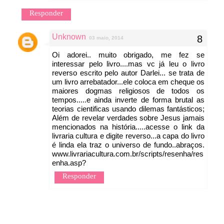
Responder
Unknown
03 maio, 2014
Oi adorei.. muito obrigado, me fez se
interessar pelo livro....mas vc já leu o livro
reverso escrito pelo autor Darlei... se trata de
um livro arrebatador...ele coloca em cheque os
maiores dogmas religiosos de todos os
tempos.....e ainda inverte de forma brutal as
teorias cientificas usando dilemas fantásticos;
Além de revelar verdades sobre Jesus jamais
mencionados na história.....acesse o link da
livraria cultura e digite reverso...a capa do livro
é linda ela traz o universo de fundo..abraços.
www.livrariacultura.com.br/scripts/resenha/res
enha.asp?
Responder