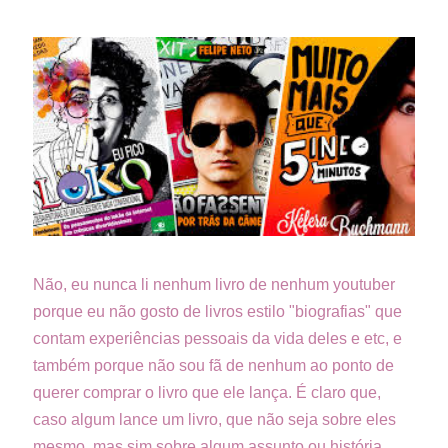
Não, eu nunca li nenhum livro de nenhum youtuber
porque eu não gosto de livros estilo "biografias" que
contam experiências pessoais da vida deles e etc, e
também porque não sou fã de nenhum ao ponto de
querer comprar o livro que ele lança. É claro que,
caso algum lance um livro, que não seja sobre eles
mesmo, mas sim sobre algum assunto ou história