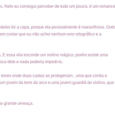
rios. Nele eu consegui perceber de tudo um pouco, é
um romanc
eles foi a capa, porque ela pessoalmente é maravilhosa. Outr
 sem contar que eu não achei nenhum erro ortográfico e a
ea. E essa vila esconde um violino mágico, porém existe uma
usca dele e nada poderia impedi-lo.
s torres onde duas castas as protegeriam , uma que contia o
 um jovem da torre do arco e uma jovem guardiã do violino, que
uma grande ameaça.