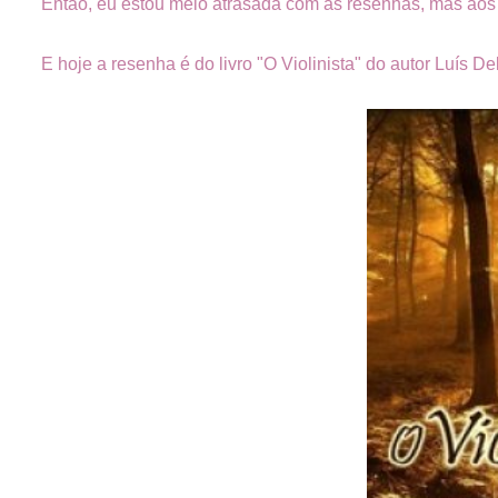
Então, eu estou meio atrasada com as resenhas, mas aos 
E hoje a resenha é do livro "O Violinista" do autor Luís De