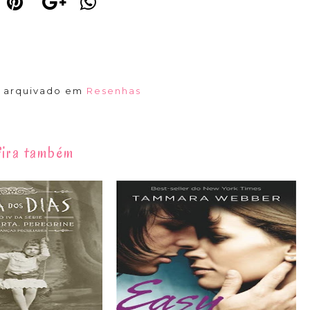
á arquivado em
Resenhas
ira também