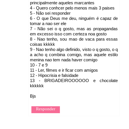
principalmente aqueles marcantes
4 - Quero conhcer pelo menos mais 3 paises
5 - Não sei responder
6 - O que Deus me deu, ninguém é capaz de
tomar a nao ser ele
7 - Não sei o q gosto, mas as propagandas
em excesso isso com certeza noa gosto
8 - Nao tenho, sou mao de vaca para essas
coisas kkkkk
9 - Nao tenho algo definido, visto o q gosto, o q
a acho q combina comigo, mas aquele estilo
menina nao tem nada haver comigo
10 - 7 e 9
11 - Ler, filmes e ir ficar com amigos
12 - Hipocrisia e falsidade
13 - BRIGADEIROOOOOO e chocolate
kkkkkk
Bjs
Responder