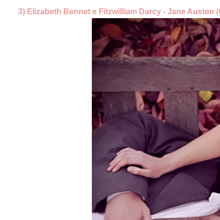
3) Elizabeth Bennet e Fitzwilliam Darcy - Jane Austen 