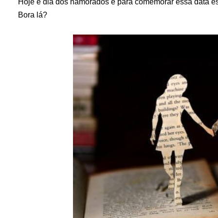
Hoje é dia dos namorados e para comemorar essa data esco
Bora lá?