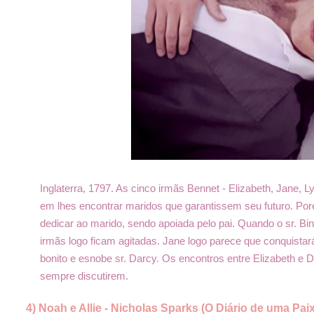
Inglaterra, 1797. As cinco irmãs Bennet - Elizabeth, Jane, 
em lhes encontrar maridos que garantissem seu futuro. Po
dedicar ao marido, sendo apoiada pelo pai. Quando o sr. Bi
irmãs logo ficam agitadas. Jane logo parece que conquistar
bonito e esnobe sr. Darcy. Os encontros entre Elizabeth e
sempre discutirem.
4) Noah e Allie - Nicholas Sparks (O Diário de uma Pai