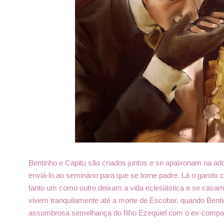
Bentinho e Capitu são criados juntos e se apaixonam na ad
enviá-lo ao seminário para que se torne padre. Lá o garoto
tanto um como outro deixam a vida eclesiástica e se casa
vivem tranquilamente até a morte de Escobar, quando Benti
assombrosa semelhança do filho Ezequiel com o ex-compan