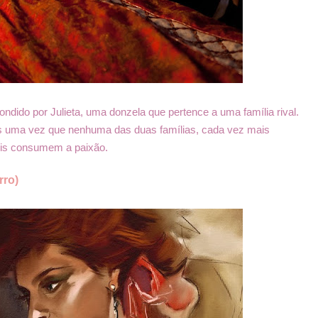
dido por Julieta, uma donzela que pertence a uma família rival.
as uma vez que nenhuma das duas famílias, cada vez mais
dois consumem a paixão.
rro)