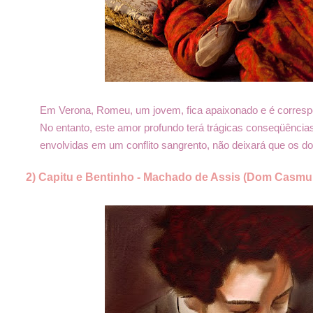
Em Verona, Romeu, um jovem, fica apaixonado e é correspon
No entanto, este amor profundo terá trágicas conseqüênci
envolvidas em um conflito sangrento, não deixará que os 
2) Capitu e Bentinho - Machado de Assis (Dom Casmu