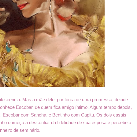
olescência. Mas a mãe dele, por força de uma promessa, decide
 conhece Escobar, de quem fica amigo íntimo. Algum tempo depois,
m. Escobar com Sancha, e Bentinho com Capitu. Os dois casais
nho começa a desconfiar da fidelidade de sua esposa e percebe a
heiro de seminário.