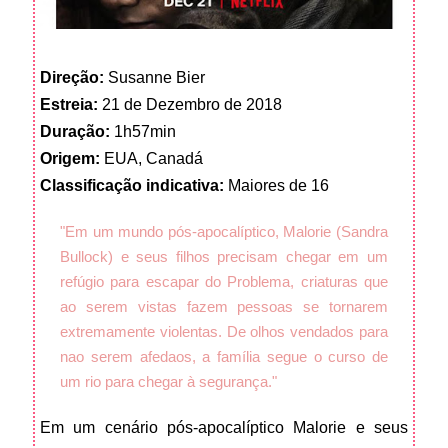
Direção:
Susanne Bier
Estreia:
21 de Dezembro de 2018
Duração:
1h57min
Origem:
EUA, Canadá
Classificação indicativa:
Maiores de 16
"Em um mundo pós-apocalíptico, Malorie (Sandra
Bullock) e seus filhos precisam chegar em um
refúgio para escapar do Problema, criaturas que
ao serem vistas fazem pessoas se tornarem
extremamente violentas. De olhos vendados para
nao serem afedaos, a família segue o curso de
um rio para chegar à segurança
."
Em um cenário pós-apocalíptico Malorie e seus