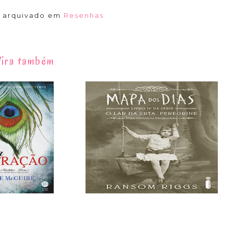
á arquivado em
Resenhas
ira também