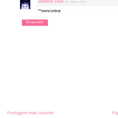
Janaina Silva
16 outubro, 2017
**reencontrar
Responder
Postagem mais recente
Pág