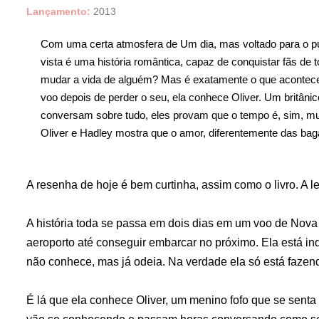
Lançamento:
2013
Com uma certa atmosfera de Um dia, mas voltado para o públ
vista é uma história romântica, capaz de conquistar fãs de
mudar a vida de alguém? Mas é exatamente o que acontece
voo depois de perder o seu, ela conhece Oliver. Um britâni
conversam sobre tudo, eles provam que o tempo é, sim, muit
Oliver e Hadley mostra que o amor, diferentemente das bag
A resenha de hoje é bem curtinha, assim como o livro. A leit
A história toda se passa em dois dias em um voo de Nova
aeroporto até conseguir embarcar no próximo. Ela está i
não conhece, mas já odeia. Na verdade ela só está faze
É lá que ela conhece Oliver, um menino fofo que se senta 