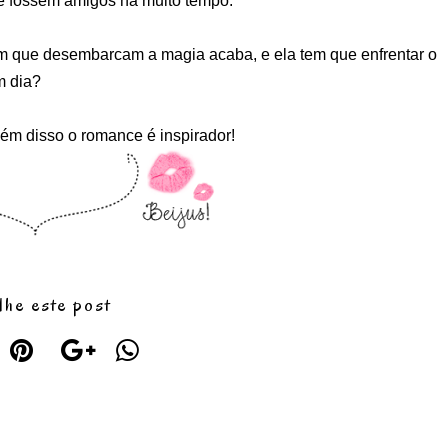
 fossem amigos há muito tempo.
im que desembarcam a magia acaba, e ela tem que enfrentar o
m dia?
além disso o romance é inspirador!
lhe este post