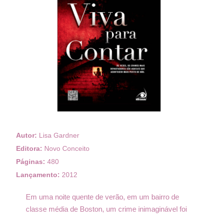
Autor:
Lisa Gardner
Editora:
Novo Conceito
Páginas:
480
Lançamento:
2012
Em uma noite quente de verão, em um bairro de
classe média de Boston, um crime inimaginável foi