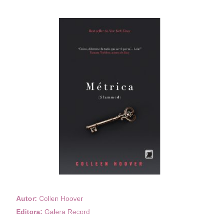
Autor:
Collen Hoover
Editora:
Galera Record