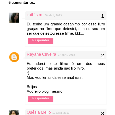
5 comentários:
cath´s m.
06 abril, 2013
Eu tenho um grande desanimo por esse livro
graças ao filme que detestei, sim eu sou um
ser que detestou esse filme. kkk...
Responder
Rayane Oliveira
07 abril, 2013
Eu adorei esse filme é um dos meus
preferidos, mas ainda não li o livro.
:(
Mas vou ler ainda esse ano! rsrs.
Beijos
Adorei o blog mesmo...
Responder
Quésia Mello
12 abril, 2013