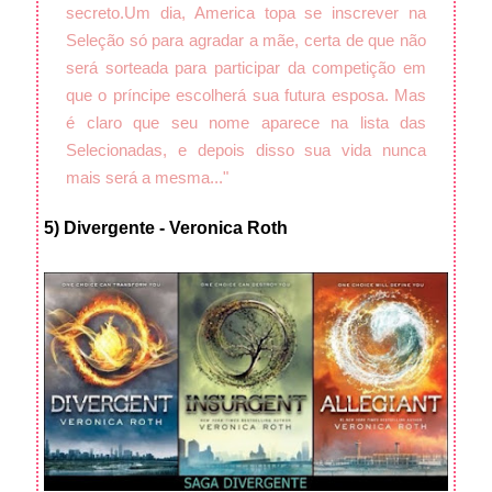
secreto.
Um dia, America topa se inscrever na
Seleção só para agradar a mãe, certa de que não
será sorteada para participar da competição em
que o príncipe escolherá sua futura esposa.
Mas
é claro que seu nome aparece na lista das
Selecionadas, e depois disso sua vida nunca
mais será a mesma..."
5) Divergente - Veronica Roth