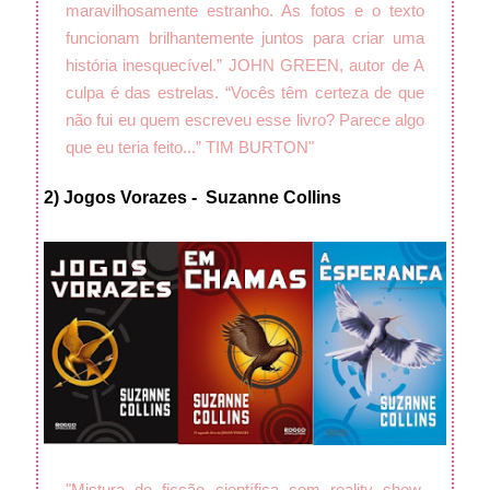
maravilhosamente estranho. As fotos e o texto
funcionam brilhantemente juntos para criar uma
história inesquecível.” JOHN GREEN, autor de A
culpa é das estrelas. “Vocês têm certeza de que
não fui eu quem escreveu esse livro? Parece algo
que eu teria feito...” TIM BURTON"
2) Jogos Vorazes - Suzanne Collins
"Mistura de ficção científica com reality show,