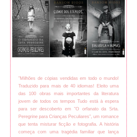
"Milhões de cópias vendidas em todo o mundo!
Traduzido para mais de 40 idiomas! Eleito uma
das 100 obras mais importantes da literatura
jovem de todos os tempos Tudo está à espera
para ser descoberto em "O orfanato da Srta.
Peregrine para Crianças Peculiares", um romance
que tenta misturar ficção e fotografia. A história
começa com uma tragédia familiar que lança