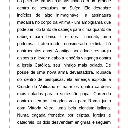
no peito de um físico assassinado em um grande
centro de pesquisas na Suíça. Ele descobre
indícios de algo inimaginável: a assinatura
macabra no corpo da vítima - um ambigrama que
pode ser lido tanto de cabeça para cima quanto de
cabeça para baixo - é dos Illuminati, uma
poderosa fraternidade considerada extinta há
quatrocentos anos. A antiga sociedade ressurgiu
disposta a levar a cabo a lendária vingança contra
a Igreja Católica, seu inimigo mais odiado. De
posse de uma nova arma devastadora, roubada
do centro de pesquisas, ela ameaça explodir a
Cidade do Vaticano e matar os quatro cardeais
mais cotados para a sucessão papal. Correndo
contra o tempo, Langdon voa para Roma junto
com Vittoria Vetra, uma bela cientista italiana.
Numa caçada frenética por criptas, igrejas e
catedrais, os dois desvendam enigmas e seguem