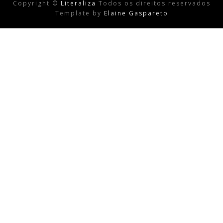
Copyright ©
Literaliza
Todos os direitos reservados
Template by
Elaine Gaspareto