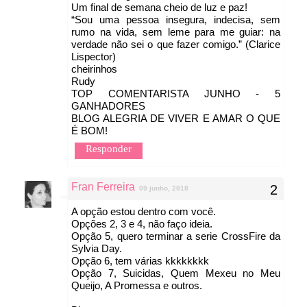
Um final de semana cheio de luz e paz!
“Sou uma pessoa insegura, indecisa, sem
rumo na vida, sem leme para me guiar: na
verdade não sei o que fazer comigo.” (Clarice
Lispector)
cheirinhos
Rudy
TOP COMENTARISTA JUNHO - 5
GANHADORES
BLOG ALEGRIA DE VIVER E AMAR O QUE
É BOM!
Responder
Fran Ferreira
09 junho, 2018
A opção estou dentro com você.
Opções 2, 3 e 4, não faço ideia.
Opção 5, quero terminar a serie CrossFire da
Sylvia Day.
Opção 6, tem várias kkkkkkkk
Opção 7, Suicidas, Quem Mexeu no Meu
Queijo, A Promessa e outros.