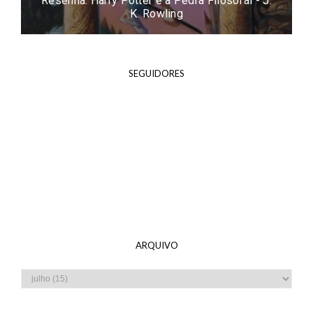
Resenha: Harry Potter e a Pedra Filosofal - J.
K. Rowling
SEGUIDORES
ARQUIVO