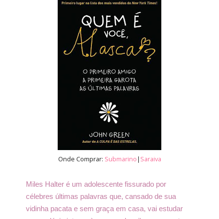
Onde Comprar:
Submarino
|
Saraiva
Miles Halter é um adolescente fissurado por
célebres últimas palavras que, cansado de sua
vidinha pacata e sem graça em casa, vai estudar