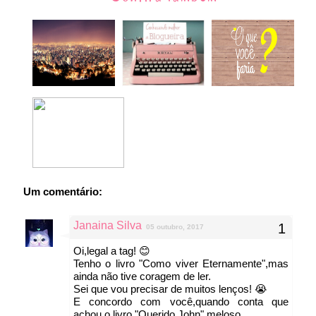
Um comentário:
Janaina Silva
05 outubro, 2017
Oi,legal a tag! 😊
Tenho o livro "Como viver Eternamente",mas
ainda não tive coragem de ler.
Sei que vou precisar de muitos lenços! 😭
E concordo com você,quando conta que
achou o livro "Querido John" meloso.