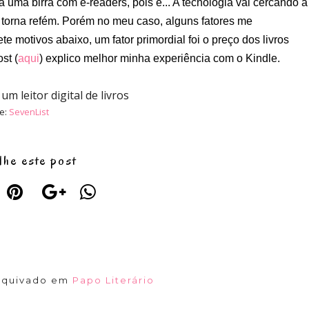
ma birra com e-readers, pois é... A tecnologia vai cercando a
 torna refém. Porém no meu caso, alguns fatores me
e motivos abaixo, um fator primordial foi o preço dos livros
st (
aqui
) explico melhor minha experiência com o Kindle.
te:
SevenList
lhe este post
arquivado em
Papo Literário