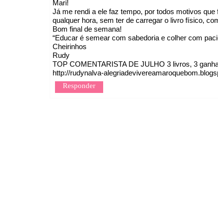
Mari!
Já me rendi a ele faz tempo, por todos motivos que f
qualquer hora, sem ter de carregar o livro físico, co
Bom final de semana!
“Educar é semear com sabedoria e colher com paci
Cheirinhos
Rudy
TOP COMENTARISTA DE JULHO 3 livros, 3 ganhado
http://rudynalva-alegriadevivereamaroquebom.blogs
Responder