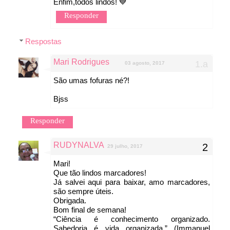
Enfim,todos lindos! 💙
Responder
Respostas
Mari Rodrigues
03 agosto, 2017
São umas fofuras né?!
Bjss
Responder
RUDYNALVA
29 julho, 2017
Mari!
Que tão lindos marcadores!
Já salvei aqui para baixar, amo marcadores,
são sempre úteis.
Obrigada.
Bom final de semana!
“Ciência é conhecimento organizado.
Sabedoria é vida organizada.” (Immanuel