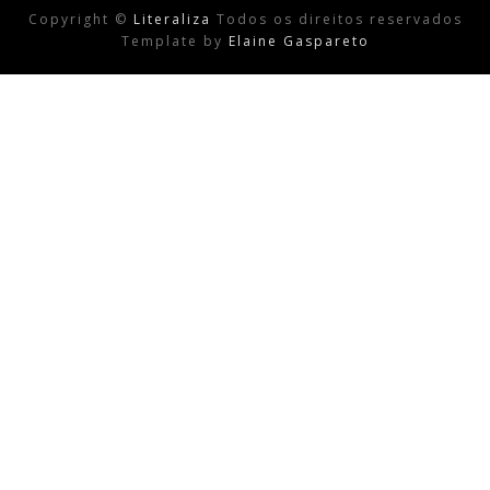
Copyright ©
Literaliza
Todos os direitos reservados
Template by
Elaine Gaspareto