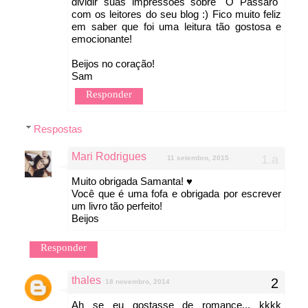
dividir suas impressões sobre "O Pássaro"
com os leitores do seu blog :) Fico muito feliz
em saber que foi uma leitura tão gostosa e
emocionante!
Beijos no coração!
Sam
Responder
Respostas
Mari Rodrigues
11 setembro, 2015
Muito obrigada Samanta! ♥
Você que é uma fofa e obrigada por escrever
um livro tão perfeito!
Beijos
Responder
thales
18 novembro, 2014
Ah se eu gostasse de romance... kkkk