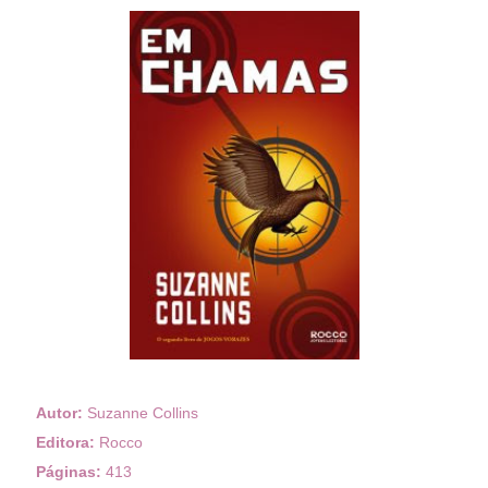
Autor:
Suzanne Collins
Editora:
Rocco
Páginas:
413