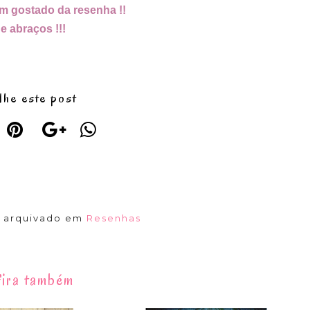
m gostado da resenha !!
 e abraços !!!
lhe este post
á arquivado em
Resenhas
ira também