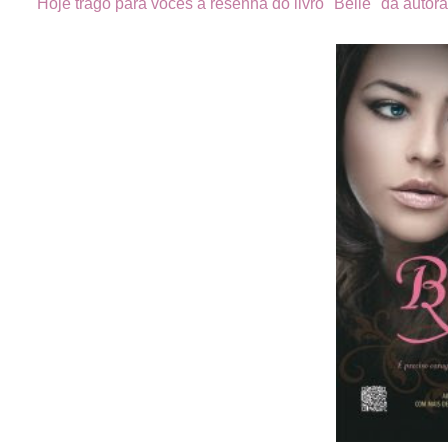
Hoje trago para vocês a resenha do livro "Belle" da autor