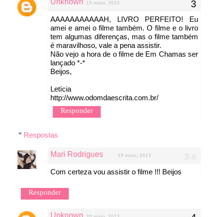
Unknown
19 maio, 2013
AAAAAAAAAAAH, LIVRO PERFEITO! Eu
amei e amei o filme também. O filme e o livro
tem algumas diferenças, mas o filme também
é maravilhoso, vale a pena assistir.
Não vejo a hora de o filme de Em Chamas ser
lançado *-*
Beijos,
Letícia
http://www.odomdaescrita.com.br/
Responder
Respostas
Mari Rodrigues
19 maio, 2013
Com certeza vou assistir o filme !!! Beijos
Responder
Unknown
20 maio, 2013