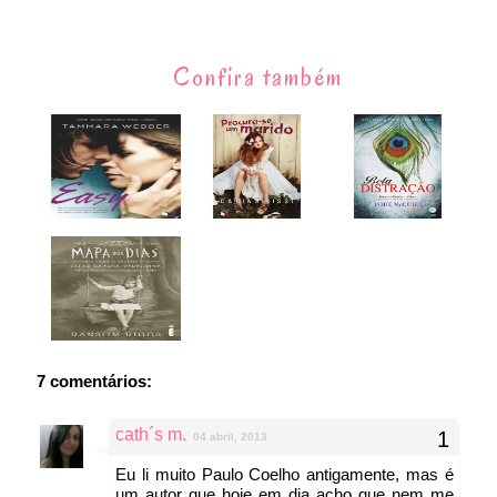
Confira também
7 comentários:
cath´s m.
04 abril, 2013
Eu li muito Paulo Coelho antigamente, mas é
um autor que hoje em dia acho que nem me