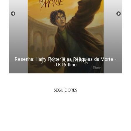
Resenha: Biblioteca de Almas (O Orfanato da
Srta. Peregrine para Crianças Peculiares #3) -
Ransom Riggs
SEGUIDORES