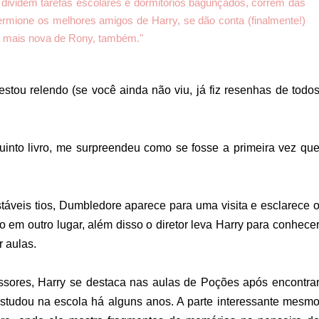
: dividem tarefas escolares e dormitórios bagunçados, correm das
ermione os melhores amigos de Harry, se dão conta (finalmente!)
mã mais nova de Rony, também."
tou relendo (se você ainda não viu, já fiz resenhas de todo
into livro, me surpreendeu como se fosse a primeira vez qu
áveis tios, Dumbledore aparece para uma visita e esclarece 
o em outro lugar, além disso o diretor leva Harry para conhece
r aulas.
sores, Harry se destaca nas aulas de Poções após encontra
 estudou na escola há alguns anos. A parte interessante mesm