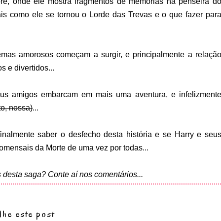
re, onde ele mostra fragmentos de memórias na penseira d
s como ele se tornou o Lorde das Trevas e o que fazer par
emas amorosos começam a surgir, e principalmente a relaçã
 e divertidos...
eus amigos embarcam em mais uma aventura, e infelizment
to, nossa)
...
finalmente saber o desfecho desta história e se Harry e seu
omensais da Morte de uma vez por todas...
es desta saga? Conte aí nos comentários...
lhe este post