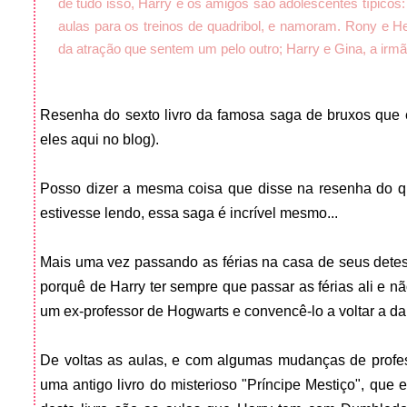
de tudo isso, Harry e os amigos são adolescentes típicos
aulas para os treinos de quadribol, e namoram. Rony e H
da atração que sentem um pelo outro; Harry e Gina, a ir
Resenha do sexto livro da famosa saga de bruxos que es
eles aqui no blog).
Posso dizer a mesma coisa que disse na resenha do qu
estivesse lendo, essa saga é incrível mesmo...
Mais uma vez passando as férias na casa de seus detest
porquê de Harry ter sempre que passar as férias ali e nã
um ex-professor de Hogwarts e convencê-lo a voltar a da
De voltas as aulas, e com algumas mudanças de profes
uma antigo livro do misterioso "Príncipe Mestiço", que