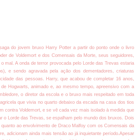
saga do jovem bruxo Harry Potter a partir do ponto onde o livro
oder de Voldemort e dos Comensais da Morte, seus seguidores,
o mal. A onda de terror provocada pelo Lorde das Trevas estaria
s), e sendo agravada pela ação dos dementadores, criaturas
licidade das pessoas. Harry, que acabou de completar 16 anos,
ia de Hogwarts, animado e, ao mesmo tempo, apreensivo com a
mbledore, o diretor da escola e o bruxo mais respeitado em toda
agricela que vivia no quarto debaixo da escada na casa dos tios
am contra Voldemort, e se vê cada vez mais isolado à medida que
tar o Lorde das Trevas, se espalham pelo mundo dos bruxos. Dois
rry quanto ao envolvimento de Draco Malfoy com os Comensais da
 adicionam ainda mais tensão ao já inquietante período.
Apesar