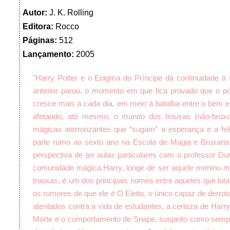
Autor:
J. K. Rolling
Editora:
Rocco
Páginas:
512
Lançamento:
2005
"Harry Potter e o Enigma do Príncipe dá continuidade à 
anterior parou, o momento em que fica provado que o p
cresce mais a cada dia, em meio à batalha entre o bem e 
afetando, até mesmo, o mundo dos trouxas (não-bruxo
mágicas aterrorizantes que “sugam” a esperança e a fe
parte rumo ao sexto ano na Escola de Magia e Bruxar
perspectiva de ter aulas particulares com o professor Du
comunidade mágica.
Harry, longe de ser aquele menino m
trouxas, é um dos principais nomes entre aqueles que lut
os rumores de que ele é O Eleito, o único capaz de derro
atentados contra a vida de estudantes, a certeza de Ha
Morte e o comportamento de Snape, suspeito como sempre,