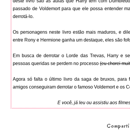
deste livro são as aulas que Harry tem com Dumbledo
passado de Voldemort para que ele possa entender mai
derrotá-lo.
Os personagens neste livro estão mais maduros, e dil
entre Rony e Hermione ganha um destaque, eles são fofos
Em busca de derrotar o Lorde das Trevas, Harry e s
pessoas queridas se perdem no processo
(eu chorei mui
Agora só falta o último livro da saga de bruxos, para 
amigos conseguiram derrotar o famoso Voldemort e os C
E você, já leu ou assistiu aos film
Comparti