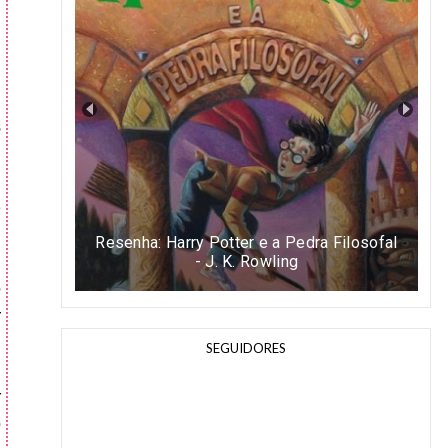
s
e
Resenha: Harry Potter e a Pedra Filosofal
- J. K. Rowling
o
r
SEGUIDORES
r
o