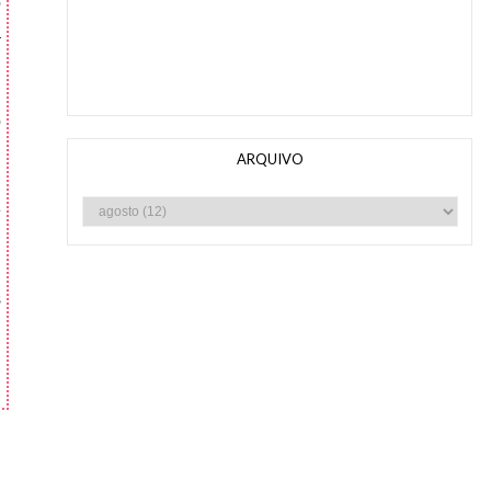
o
a
o
ARQUIVO
e
s