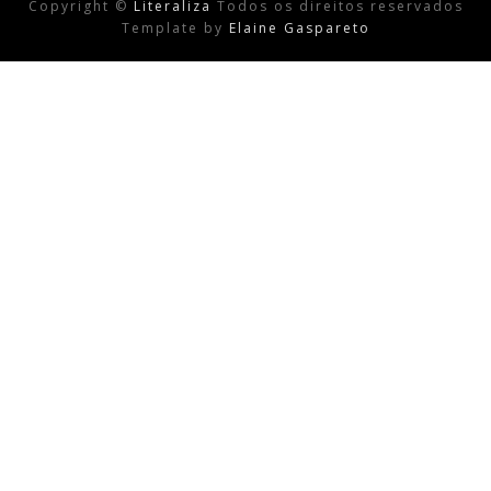
Copyright ©
Literaliza
Todos os direitos reservados
Template by
Elaine Gaspareto