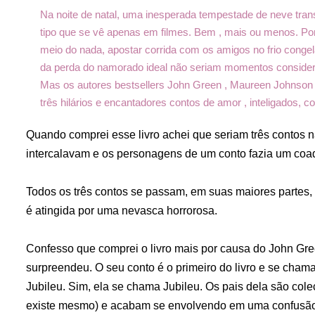
Na noite de natal, uma inesperada tempestade de neve tra
tipo que se vê apenas em filmes. Bem , mais ou menos. Porq
meio do nada, apostar corrida com os amigos no frio congel
da perda do namorado ideal não seriam momentos consider
Mas os autores bestsellers John Green , Maureen Johnson 
três hilários e encantadores contos de amor , inteligados, co
Quando comprei esse livro achei que seriam três contos n
intercalavam e os personagens de um conto fazia um coa
Todos os três contos se passam, em suas maiores partes,
é atingida por uma nevasca horrorosa.
Confesso que comprei o livro mais por causa do John Gr
surpreendeu. O seu conto é o primeiro do livro e se cham
Jubileu. Sim, ela se chama Jubileu. Os pais dela são col
existe mesmo) e acabam se envolvendo em uma confusão 