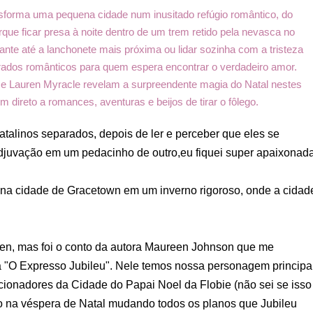
nsforma uma pequena cidade num inusitado refúgio romântico, do
ue ficar presa à noite dentro de um trem retido pela nevasca no
ante até a lanchonete mais próxima ou lidar sozinha com a tristeza
ados românticos para quem espera encontrar o verdadeiro amor.
e Lauren Myracle revelam a surpreendente magia do Natal nestes
m direto a romances, aventuras e beijos de tirar o fôlego.
atalinos separados, depois de ler e perceber que eles se
djuvação em um pedacinho de outro,eu fiquei super apaixonada
 na cidade de Gracetown em um inverno rigoroso, onde a cidad
een, mas foi o conto da autora Maureen Johnson que me
a "O Expresso Jubileu". Nele temos nossa personagem principal
ecionadores da Cidade do Papai Noel da Flobie (não sei se isso
na véspera de Natal mudando todos os planos que Jubileu