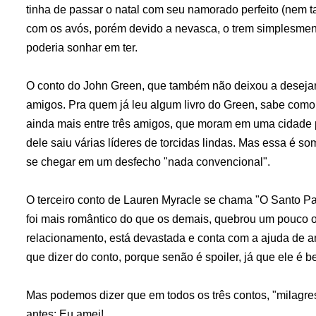
tinha de passar o natal com seu namorado perfeito (nem t
com os avós, porém devido a nevasca, o trem simplesment
poderia sonhar em ter.
O conto do John Green, que também não deixou a desejar,
amigos. Pra quem já leu algum livro do Green, sabe como 
ainda mais entre três amigos, que moram em uma cidade
dele saiu várias líderes de torcidas lindas. Mas essa é s
se chegar em um desfecho "nada convencional".
O terceiro conto de Lauren Myracle se chama "O Santo Pa
foi mais romântico do que os demais, quebrou um pouco o
relacionamento, está devastada e conta com a ajuda de am
que dizer do conto, porque senão é spoiler, já que ele é b
Mas podemos dizer que em todos os três contos, "milagr
antes: Eu amei!