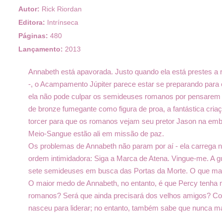
Autor:
Rick Riordan
Editora:
Intrínseca
Páginas:
480
Lançamento:
2013
Annabeth está apavorada. Justo quando ela está prestes a 
-, o Acampamento Júpiter parece estar se preparando para 
ela não pode culpar os semideuses romanos por pensarem 
de bronze fumegante como figura de proa, a fantástica cr
torcer para que os romanos vejam seu pretor Jason na e
Meio-Sangue estão ali em missão de paz.
Os problemas de Annabeth não param por aí - ela carrega
ordem intimidadora: Siga a Marca de Atena. Vingue-me. A g
sete semideuses em busca das Portas da Morte. O que mai
O maior medo de Annabeth, no entanto, é que Percy tenha 
romanos? Será que ainda precisará dos velhos amigos? Com
nasceu para liderar; no entanto, também sabe que nunca ma