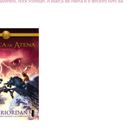
voritos, Rick Riordan. A Marca de Atena é o terceiro livro da