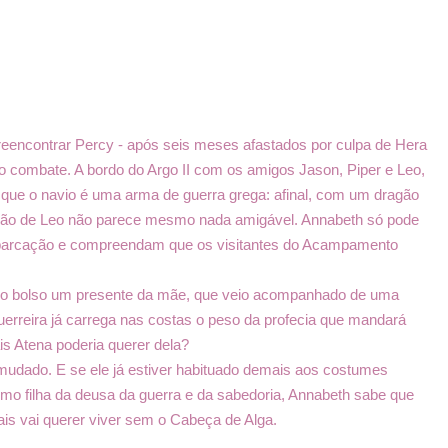
reencontrar Percy - após seis meses afastados por culpa de Hera
o combate. A bordo do Argo II com os amigos Jason, Piper e Leo,
que o navio é uma arma de guerra grega: afinal, com um dragão
iação de Leo não parece mesmo nada amigável. Annabeth só pode
mbarcação e compreendam que os visitantes do Acampamento
 no bolso um presente da mãe, que veio acompanhado de uma
uerreira já carrega nas costas o peso da profecia que mandará
s Atena poderia querer dela?
mudado. E se ele já estiver habituado demais aos costumes
o filha da deusa da guerra e da sabedoria, Annabeth sabe que
is vai querer viver sem o Cabeça de Alga.