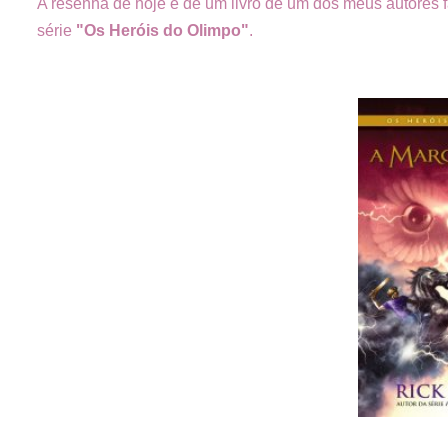
A resenha de hoje é de um livro de um dos meus autores fa
série
"Os Heróis do Olimpo"
.