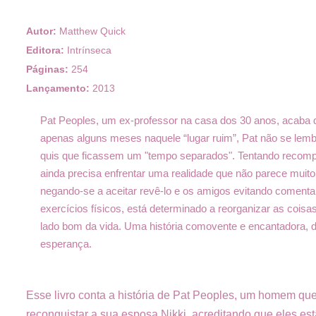
Autor:
Matthew Quick
Editora:
Intrínseca
Páginas:
254
Lançamento:
2013
Pat Peoples, um ex-professor na casa dos 30 anos, acaba d
apenas alguns meses naquele “lugar ruim”, Pat não se lembr
quis que ficassem um "tempo separados". Tentando recompo
ainda precisa enfrentar uma realidade que não parece muit
negando-se a aceitar revê-lo e os amigos evitando comenta
exercícios físicos, está determinado a reorganizar as coisas
lado bom da vida. Uma história comovente e encantadora, d
esperança.
Esse livro conta a história de Pat Peoples, um homem que 
reconquistar a sua esposa Nikki, acreditando que eles e