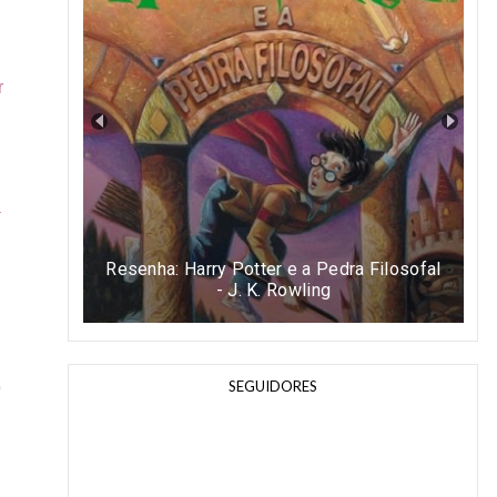
r
a
Resenha: Easy - Tammara Webber
SEGUIDORES
o