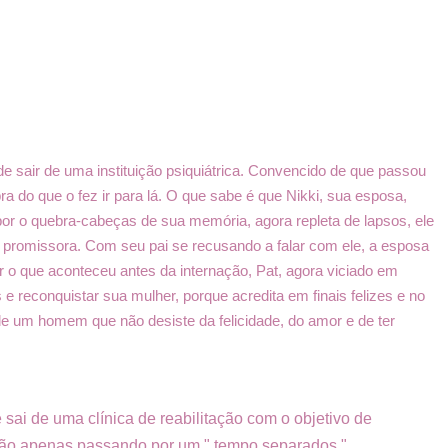
e sair de uma instituição psiquiátrica. Convencido de que passou
a do que o fez ir para lá. O que sabe é que Nikki, sua esposa,
r o quebra-cabeças de sua memória, agora repleta de lapsos, ele
o promissora. Com seu pai se recusando a falar com ele, a esposa
r o que aconteceu antes da internação, Pat, agora viciado em
 e reconquistar sua mulher, porque acredita em finais felizes e no
e um homem que não desiste da felicidade, do amor e de ter
sai de uma clínica de reabilitação com o objetivo de
stão apenas passando por um " tempo separados ".