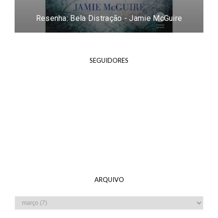
Peregrine para Crianças Peculiares #4) -
Ransom Riggs
SEGUIDORES
ARQUIVO