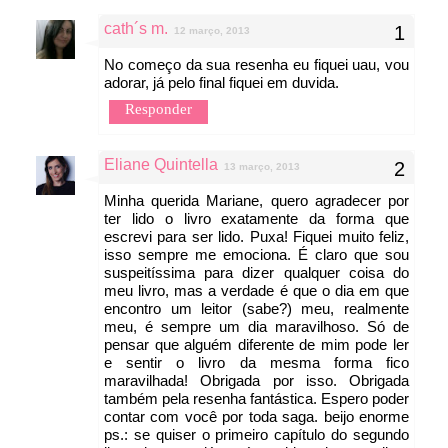
cath´s m.
12 março, 2013
No começo da sua resenha eu fiquei uau, vou
adorar, já pelo final fiquei em duvida.
Responder
Eliane Quintella
13 março, 2013
Minha querida Mariane, quero agradecer por
ter lido o livro exatamente da forma que
escrevi para ser lido. Puxa! Fiquei muito feliz,
isso sempre me emociona. É claro que sou
suspeitíssima para dizer qualquer coisa do
meu livro, mas a verdade é que o dia em que
encontro um leitor (sabe?) meu, realmente
meu, é sempre um dia maravilhoso. Só de
pensar que alguém diferente de mim pode ler
e sentir o livro da mesma forma fico
maravilhada! Obrigada por isso. Obrigada
também pela resenha fantástica. Espero poder
contar com você por toda saga. beijo enorme
ps.: se quiser o primeiro capítulo do segundo