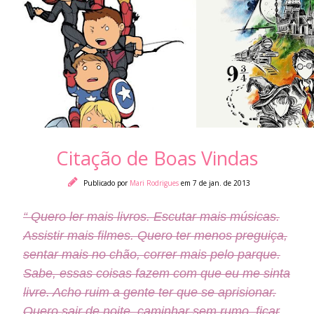
Citação de Boas Vindas
Publicado por
Mari Rodrigues
em 7 de jan. de 2013
“ Quero ler mais livros. Escutar mais músicas.
Assistir mais filmes. Quero ter menos preguiça,
sentar mais no chão, correr mais pelo parque.
Sabe, essas coisas fazem com que eu me sinta
livre. Acho ruim a gente ter que se aprisionar.
Quero sair de noite, caminhar sem rumo, ficar